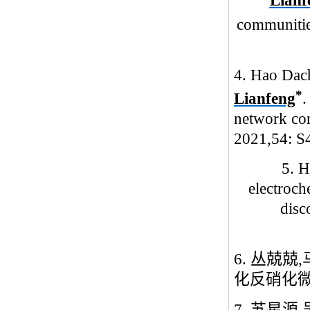
Lianf
communities
4.
Hao Dac
*
Lianfeng
.
network con
2021,54: S
5. 
electroch
disc
6.
丛兢兢
,
化反硝化
7.
苏星源
,