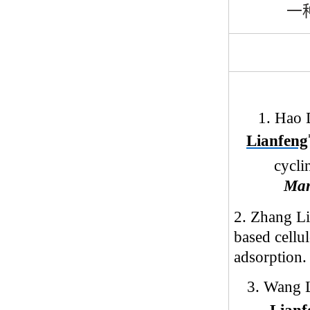
一
1. Hao
Lianfeng
cycli
Man
2. Zh
ang L
based cellu
adsorption
3. Wang 