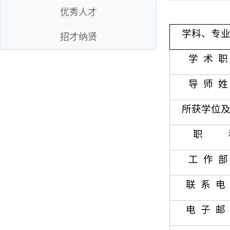
优秀人才
学科、专
招才纳贤
学
术
职
导
师
姓
所获学位
职
工
作
部
联
系
电
电
子
邮