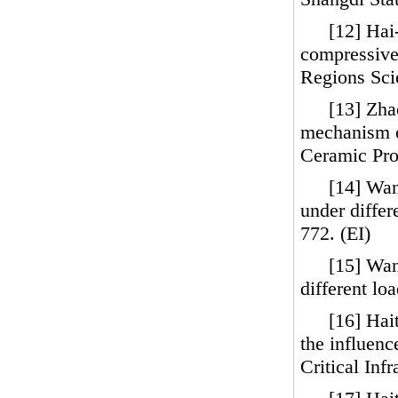
[12] Hai
compressive 
Regions Sci
[13] Zha
mechanism of
Ceramic Pro
[14] Wan
under differ
772. (EI)
[15] Wan
different lo
[16] Hai
the influenc
Critical Inf