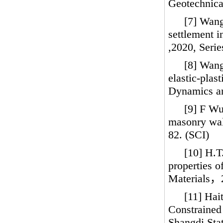
Geotechnica
[7] Wang
settlement i
,2020, Serie
[8] Wang
elastic-plas
Dynamics an
[9] F W
masonry wall
82. (SCI)
[10] H.
properties o
Materials
，
[11] Hai
Constrained
Shangdi Sta