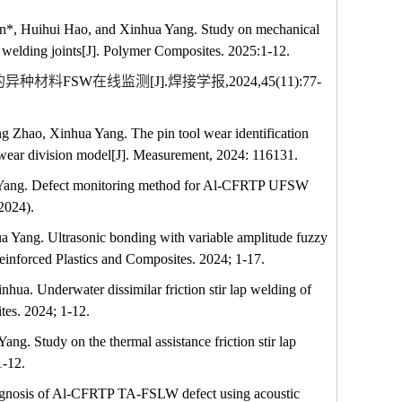
*, Huihui Hao, and Xinhua Yang. Study on mechanical
on welding joints[J]. Polymer Composites. 2025:1-12.
的异种材料
FSW
在线监测
[J].
焊接学报
,2024,45(11):77-
Zhao, Xinhua Yang. The pin tool wear identification
ol wear division model[J]. Measurement, 2024: 116131.
 Yang. Defect monitoring method for Al-CFRTP UFSW
2024).
 Yang. Ultrasonic bonding with variable amplitude fuzzy
einforced Plastics and Composites. 2024; 1-17.
a. Underwater dissimilar friction stir lap welding of
tes. 2024; 1-12.
. Study on the thermal assistance friction stir lap
1-12.
gnosis of Al-CFRTP TA-FSLW defect using acoustic