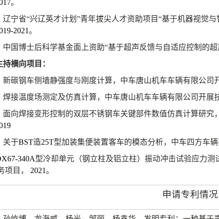
017
。
辽宁省“兴辽英才计划”青年拔尖人才资助项目“基于机器视觉
019-2021
。
中国博士后科学基金面上资助“基于超声反馈与自适应控制的超
主持横向项目：
新碳钢车侧墙静强度与刚度计算，中车唐山机车车辆有限公司
焊接温度场测定及仿真计算，中车唐山机车车辆有限公司开展
面向焊接变形控制的双层不锈钢车关键部件数值仿真计算研究
019
关于
BST
造
25T
型加装集便装置客车的模态分析，中车四方车辆
X67-340A
型冷却单元（钢立柱及铝立柱）振动冲击试验应力测
务项目，
2021
。
申请专利情况
孙屹博，龙海威，杨光，邹丽，杨鑫华，发明专利：一种基于