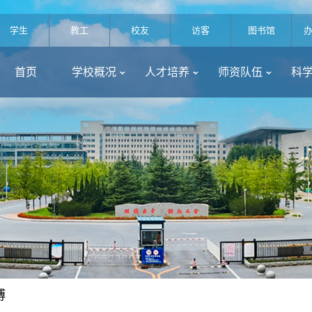
学生
教工
校友
访客
图书馆
首页
学校概况
人才培养
师资队伍
科
博