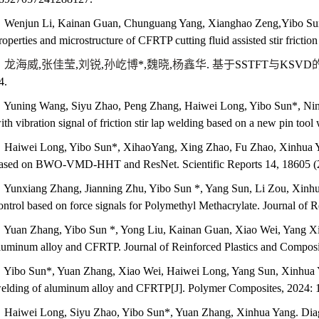
Wenjun Li, Kainan Guan, Chunguang Yang, Xianghao Zeng,Yibo Sun
roperties and microstructure of CFRTP cutting fluid assisted stir fricti
龙海威
,
张佳莹
,
刘锐
,
孙屹博
*,
魏晓
,
杨鑫华
.
基于
SSTFT
与
KSVD
4.
Yuning Wang, Siyu Zhao, Peng Zhang, Haiwei Long, Yibo Sun*, Ning 
ith vibration signal of friction stir lap welding based on a new pin to
Haiwei Long, Yibo Sun*, XihaoYang, Xing Zhao, Fu Zhao, Xinhua
ased on BWO-VMD-HHT and ResNet. Scientific Reports 14, 18605 (
Yunxiang Zhang, Jianning Zhu, Yibo Sun *, Yang Sun, Li Zou, Xinhua
ontrol based on force signals for Polymethyl Methacrylate.
Journal of R
Yuan Zhang, Yibo Sun *, Yong Liu, Kainan Guan, Xiao Wei, Yang Xinhu
luminum alloy and CFRTP. Journal of Reinforced Plastics and Composi
Yibo Sun*, Yuan Zhang, Xiao Wei, Haiwei Long, Yang Sun, Xinhua Yang
elding of aluminum alloy and CFRTP[J].
Polymer Composites, 2024: 
Haiwei Long, Siyu Zhao, Yibo Sun*, Yuan Zhang, Xinhua Yang. Dia