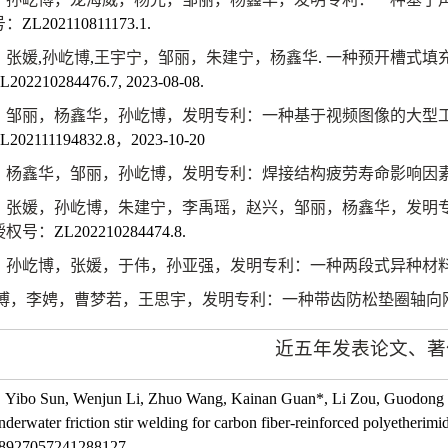
号：
ZL202110811173.1.
张媛
,
孙屹博
,
王宇宁，邹丽，朱建宁，杨鑫华
.
一种预开槽式填
L202210284476.7, 2023-08-08.
邹丽，杨鑫华，孙屹博，发明专利：一种基于视频图像的大型
L202111194832.8
，
2023-10-20
杨鑫华，邹丽，孙屹博，发明专利：焊接结构疲劳寿命影响因
张媛，孙屹博，朱建宁，李禹瑶，赵兴，邹丽，杨鑫华，发明
授权号：
ZL202210284474.8.
孙屹博，张媛，于伟，孙亚强，发明专利：一种两段式异种材
博，李娉，曹梦若，王思宇，发明专利：一种带齿防松垫圈轴向
近五年发表论文、著
Yibo Sun, Wenjun Li, Zhuo Wang, Kainan Guan*, Li Zou, Guodong W
nderwater friction stir welding for carbon fiber-reinforced polyetherim
8927057241288127.