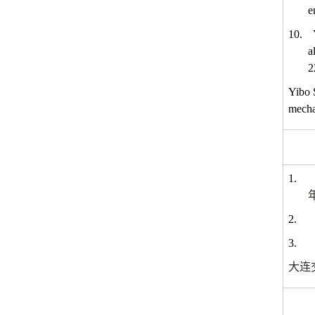
e
10.
a
2
Yibo 
mecha
1.
2.
3.
大连