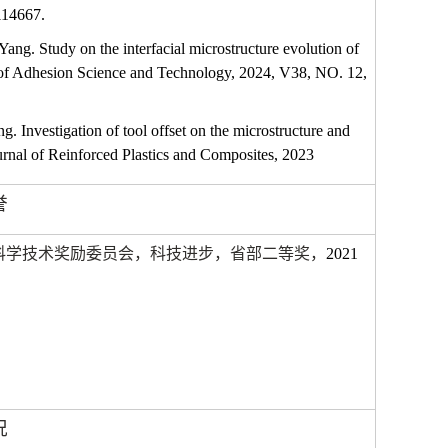
114667.
g. Study on the interfacial microstructure evolution of
 of Adhesion Science and Technology, 2024, V38, NO. 12,
Investigation of tool offset on the microstructure and
urnal of Reinforced Plastics and Composites, 2023
誉
科学技术奖励委员会，科技进步，省部二等奖，
2021
况