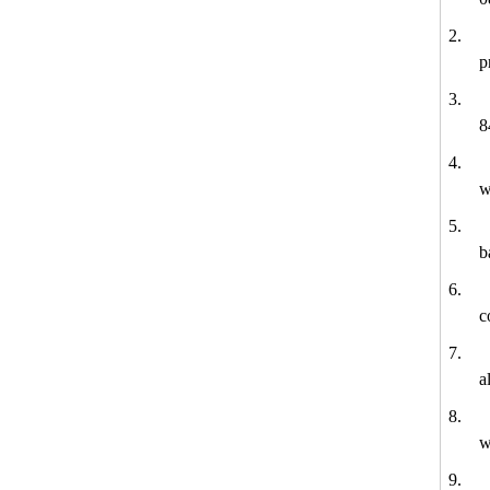
2.
p
3.
8
4.
w
5.
b
6.
c
7.
a
8.
w
9.