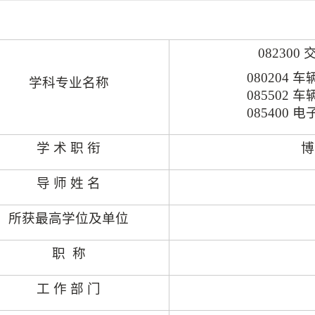
082300
080204
车
学科专业名称
085502
车
085400
电
学 术 职 衔
博
导 师 姓 名
所获最高学位及单位
职
称
工 作 部 门