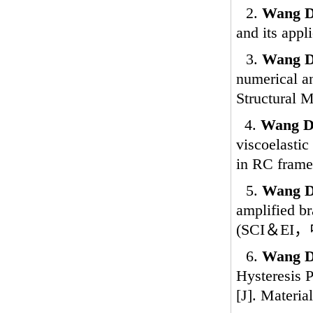
2.
Wang D
and its appl
3.
Wang D
numerical an
Structural 
4.
Wang D
viscoelastic
in RC frames
5.
Wang D
amplified br
(SCI
＆
EI
，
6.
Wang D
Hysteresis 
[J]. Materia