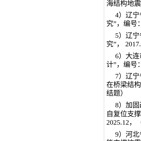
海结构地震
4
）辽宁
究”，编号
5
）辽宁
究”，
2017.
6
）大连
计”，编号
7
）辽宁
在桥梁结构
结题）
8
）
加固
自复位支撑
2025.12
，
9
）河北