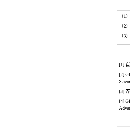
（
1
（
2
（
3
[1]
崔
[2] G
Scien
[3]
齐
[4] G
Advan