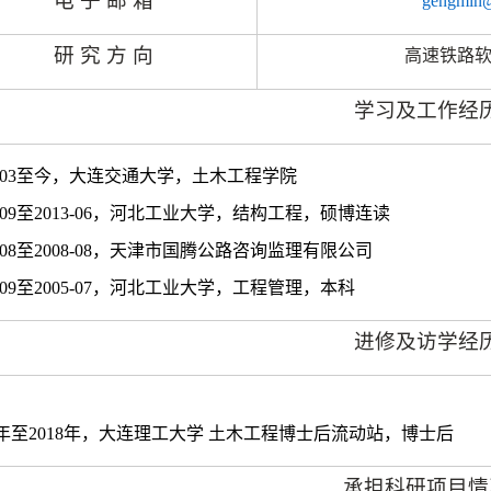
电
子
邮
箱
gengmin@
研
究
方
向
高速铁路
学习及工作经
03
至今，大连交通大学，土木工程学院
09
至
2013-06
，河北工业大学，结构工程，硕博连读
08
至
2008-08
，天津市国腾公路咨询监理有限公司
09
至
2005-07
，河北工业大学，工程管理，本科
进修及访学经
年至
2018
年，大连理工大学
土木工程博士后流动站，博士后
承担科研项目情