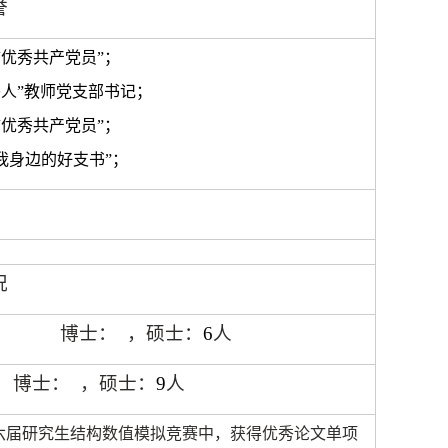
誉
“
优秀共产党员
”
；
头人
”
教师党支部书记；
“
优秀共产党员
”
；
我身边的好支书
”
；
况
博士：
，硕士：
6
人
博士：
，硕士：
9
人
六届研究生结构数值模拟竞赛中，获得优秀论文单项