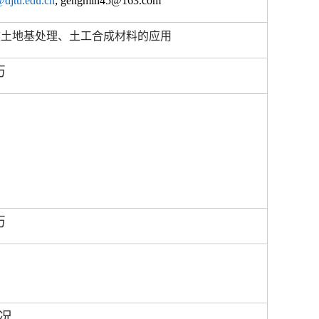
djtu.edu.cn
; gengmin45@163.com
软土地基处理、土工合成材料的应用
历
历
况