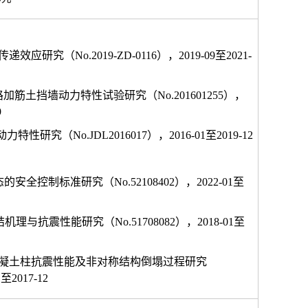
传递效应研究（
No.2019-ZD-0116
），
2019-09
至
2021-
路加筋土挡墙动力特性试验研究（
No.201601255
），
9
动力特性研究（
No.JDL2016017
），
2016-01
至
2019-12
态的安全控制标准研究（
No.52108402
），
2022-01
至
结机理与抗震性能研究（
No.51708082
），
2018-01
至
凝土柱抗震性能及非对称结构倒塌过程研究
1
至
2017-12