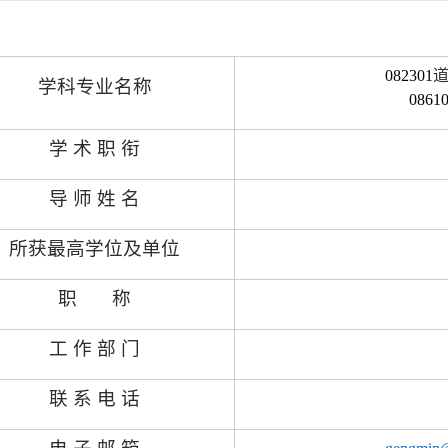
082301
学科专业名称
0861
学
术
职
衔
导
师
姓
名
所获最高学位及单位
职
称
工
作
部
门
联
系
电
话