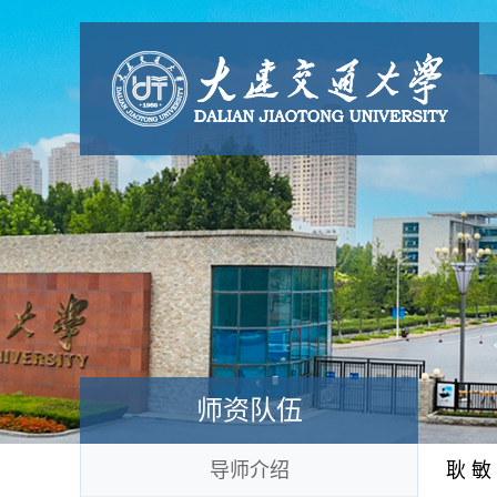
师资队伍
导师介绍
耿 敏