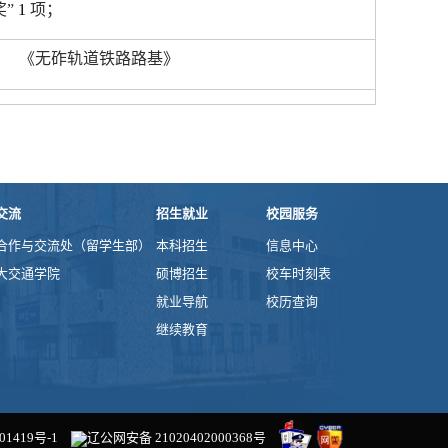
奖”
1
项；
《无砟轨道铁路路基》
交流
招生就业
校园服务
合作与交流处（留学生部）
本科招生
信息中心
大交通学院
硕博招生
校车时刻表
就业导航
校历查询
继续教育
01419号-1
辽公网安备 21020402000368号