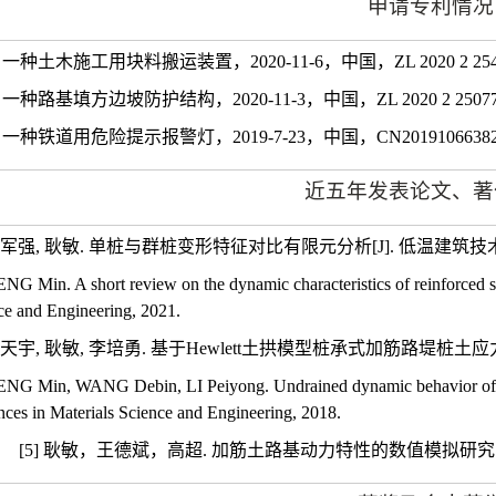
申请专利情况
）一种土木施工用块料搬运装置，
2020-11-6
，中国，
ZL 2020 2 25
）一种路基填方边坡防护结构，
2020-11-3
，中国，
ZL 2020 2 2507
）一种铁道用危险提示报警灯，
2019-7-23
，中国，
CN20191066382
近五年发表论文、著
军强
,
耿敏
.
单桩与群桩变形特征对比有限元分析
[J].
低温建筑技
ENG Min. A short review on the dynamic characteristics of reinforced so
ce and Engineering, 2021.
天宇
,
耿敏
,
李培勇
.
基于
Hewlett
土拱模型桩承式加筋路堤桩土应
ENG Min, WANG Debin, LI Peiyong. Undrained dynamic behavior of rei
ces in Materials Science and Engineering, 2018.
[5]
耿敏，王德斌，高超
.
加筋土路基动力特性的数值模拟研究