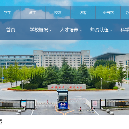
学生
教工
校友
访客
图书馆
首页
学校概况
人才培养
师资队伍
科
超