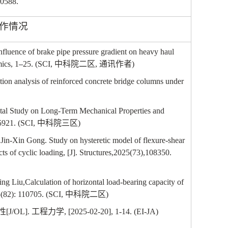
0588.
作情况
influence of brake pipe pressure gradient on heavy haul
ics, 1
–
25. (SCI,
中科院二区
,
通讯作者
)
on analysis of reinforced concrete bridge columns under
al Study on Long-Term Mechanical Properties and
5921. (SCI,
中科院三区
)
n-Xin Gong. Study on hysteretic model of flexure-shear
cts of cyclic loading, [J]. Structures,2025(73),108350.
g Liu,Calculation of horizontal load-bearing capacity of
5(82): 110705. (SCI,
中科院二区
)
性
[J/OL].
工程力学
, [2025-02-20], 1-14. (EI-JA)