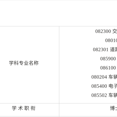
082300
0801
082301
道
08590
学科专业名称
08610
080204
车
085400
电
085502
车
学 术 职 衔
博