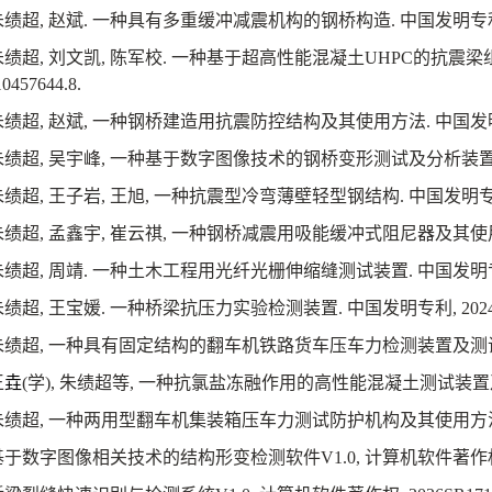
朱绩超
,
赵斌
.
一种具有多重缓冲减震机构的钢桥构造
.
中国发明专
朱绩超
,
刘文凯
,
陈军校
.
一种基于超高性能混凝土
UHPC
的抗震梁
0457644.8.
朱绩超
,
赵斌
,
一种钢桥建造用抗震防控结构及其使用方法
.
中国发
朱绩超
,
吴宇峰
,
一种基于数字图像技术的钢桥变形测试及分析装
朱绩超
,
王子岩
,
王旭
,
一种抗震型冷弯薄壁轻型钢结构
.
中国发明
朱绩超
,
孟鑫宇
,
崔云祺
,
一种钢桥减震用吸能缓冲式阻尼器及其使
朱绩超
,
周靖
.
一种土木工程用光纤光栅伸缩缝测试装置
.
中国发明
朱绩超
,
王宝媛
.
一种桥梁抗压力实验检测装置
.
中国发明专利
, 202
朱绩超
,
一种具有固定结构的翻车机铁路货车压车力检测装置及测
王
垚
(
学
),
朱绩超等
,
一种抗氯盐冻融作用的高性能混凝土测试装置
朱绩超
,
一种两用型翻车机集装箱压车力测试防护机构及其使用方
基于数字图像相关技术的结构形变检测软件
V1.0,
计算机软件著作