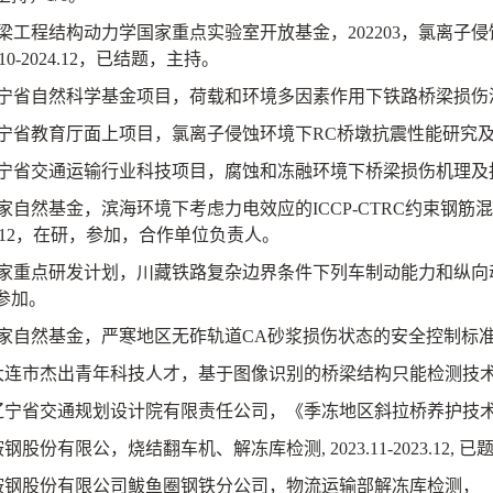
梁工程结构动力学国家重点实验室开放基金，
202203
，氯离子侵
10-2024.12
，已结题，主持。
宁省自然科学基金项目，荷载和环境多因素作用下铁路桥梁损伤
宁省教育厅面上项目，氯离子侵蚀环境下
RC
桥墩抗震性能研究
宁省交通运输行业科技项目，腐蚀和冻融环境下桥梁损伤机理及
家自然基金，滨海环境下考虑力电效应的
ICCP-CTRC
约束钢筋混
12
，在研，参加，合作单位负责人。
家重点研发计划，
川藏铁路复杂边界条件下列车制动能力和纵向
参加。
家自然基金，严寒地区无砟轨道
CA
砂浆损伤状态的安全控制标
大连市杰出青年科技人才，基于图像识别的桥梁结构只能检测技
辽宁省交通规划设计院有限责任公司，《季冻地区斜拉桥养护技
鞍钢股份有限公，烧结翻车机、解冻库检测
, 2023.11-2023.12,
已
鞍钢股份有限公司鲅鱼圈钢铁分公司，物流运输部解冻库检测，