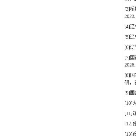
[3]
桥
2022.
[4]
辽
[5]
辽
[6]
辽
[7]
国
2026.
[8]
国
研，
[9]
国
[10]
[11]
[12]
[13]