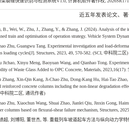
桥梁裂缝快速识别与检测系统
V1.0,
计算机软件著作权
, 2026SR171
近五年发表论文、著
, B., Wei, W., Zhu, J., Zhang, Y., & Zhang, J. (2024). Analysis of the 
ed train and optimisation of operation strategy.
Vehicle System Dynam
chao Zhu, Guangwu Tang. Experimental investigation and load-deformati
s loading cycles[J]. Structures, 2023, 49, 570-582. (SCI,
中科院二区
)
u Jichao, Xinyu Meng, Baoyuan Wang, and Qianhao Tong. Experiment
ility of Waste Glass Added to OPC Concrete, Materials, 2023,16(17): 
n Zhang, Xin-Qin Kang, Ji-Chao Zhu, Dong-Kang Hu, Hai-Tao Zhao, Ji
al reinforced concrete columns including the non-linear degradation effe
中科院二区
,
通讯作者
)
chao Zhu, Xiaochun Wang, Shuai Zhao, Jianlei Qiu, Jinxin Gong, Haimin
er columns based on flexural-shear failure mechanism, Structures, 202
绩超
,
刘博阳
,
董世杰
,
等
.
重载列车坡道起车方法与纵向动力学特