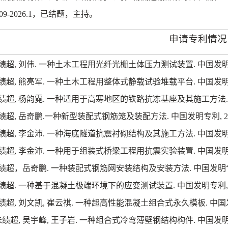
09-2026.1
，已结题，主持。
申请专利情况
绩超
,
刘伟
.
一种土木工程用光纤光栅土体压力测试装置
.
中国发
绩超
,
熊亮军
.
一种土木工程用整体式静载试验堆载平台
.
中国发
绩超
,
杨韵霓
.
一种适用于高寒地区的铁路抗冻基座及其施工方法
绩超
,
岳奇鹏
.
一种新型装配式钢筋笼及装配方法
.
中国发明专利
, 
绩超
,
李金沛
.
一种海底隧道抗震衬砌结构及其施工方法
.
中国发
绩超
,
李金沛
.
一种用于组装式桥梁工程用抗震实验装置
.
中国发
绩超，岳奇鹏
.
一种装配式钢筋网安装结构及安装方法
.
中国发明
绩超
.
一种基于混凝土极端环境下的应变测试装置
.
中国发明专利
绩超
,
刘文凯
,
崔云祺
.
一种超高性能混凝土组合式永久模板
.
中国
朱绩超
,
吴宇峰
,
王子岩
.
一种组合式冷弯薄壁钢结构构件
.
中国发