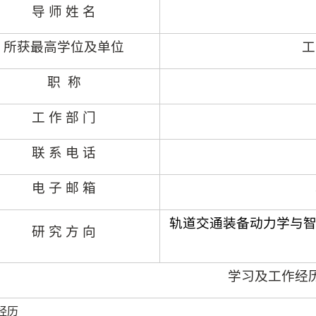
导 师 姓 名
所获最高学位及单位
工
职
称
工 作 部 门
联
系 电 话
电 子 邮 箱
轨道交通装备动力学与
研 究 方 向
学习及工作经
经历