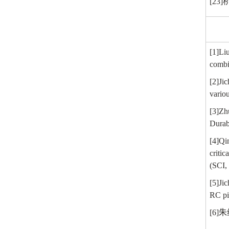
[23]
[1]Liu
combin
[2]Ji
variou
[3]Zh
Durab
[4]Qi
critic
(SCI,
[5]Ji
RC pi
[6]
朱