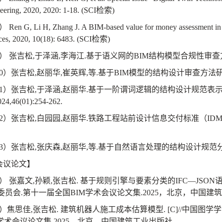
eering, 2020, 2020: 1-18. (SCI
检索
)
）
Ren G, Li H, Zhang J. A BIM-based value for money assessment in pu
ces, 2020, 10(18): 6483. (SCI
检索
)
）
张吉松
,
于泽涵
,
李海江
.
基于语义网的
BIM
结构模型合规性审查
0
）张吉松
,
赵丽华
,
崔英辉
,
等
.
基于
BIM
模型的结构设计审查方法
1
）张吉松
,
于泽涵
,
赵丽华
.
基于一阶谓词逻辑的结构设计规范表
024,46(01):254-262.
2
）张吉松
,
白园园
,
赵丽华
.
铁路工程站前设计信息交付标准（
ID
3
）张吉松
,
张庆森
,
赵丽华
,
等
.
基于自然语言处理的结构设计规范
会议论文】
）
张嘉文
,
孙颖
,
张吉松
.
基于规则引擎与要素分类的
IFC
—
JSON
委员会
.
第十一届全国
BIM
学术会议论文集
.2025
，北京，中国建筑
）焦思佳
,
张吉松
.
建筑机器人施工成本估算模型
. [C]//
中国图学学
学术会议论文集
.2025
，北京，中国建筑工业出版社
.