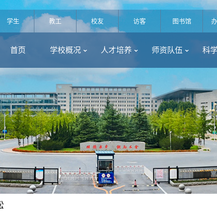
学生
教工
校友
访客
图书馆
首页
学校概况
人才培养
师资队伍
科
松