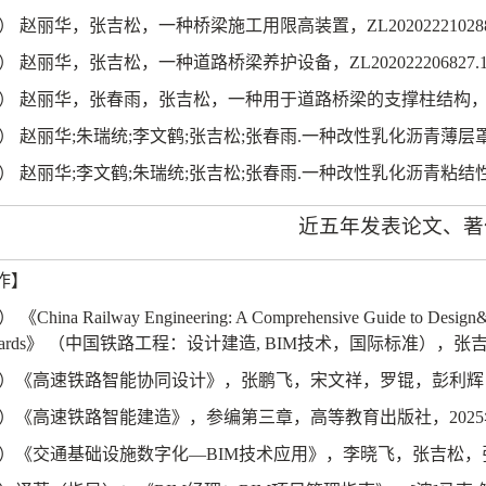
）
赵丽华，张吉松，一种桥梁施工用限高装置，
ZL20202221028
）
赵丽华，张吉松，一种道路桥梁养护设备，
ZL202022206827.1
）
赵丽华，张春雨，张吉松，一种用于道路桥梁的支撑柱结构
）
赵丽华
;
朱瑞统
;
李文鹤
;
张吉松
;
张春雨
.
一种改性乳化沥青薄层
）
赵丽华
;
李文鹤
;
朱瑞统
;
张吉松
;
张春雨
.
一种改性乳化沥青粘结
近五年发表论文、著
作】
）
《
China Railway Engineering: A Comprehensive Guide to Design&C
ards
》 （中国铁路工程：设计建造
, BIM
技术，国际标准），张
）《高速铁路智能协同设计》，张鹏飞，宋文祥，罗锟，彭利辉
）《高速铁路智能建造》，参编第三章，高等教育出版社，
2025
）《交通基础设施数字化—
BIM
技术应用》，李晓飞，张吉松，