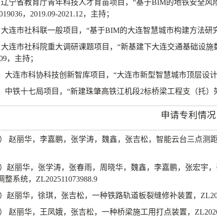
）辽宁省教育厅青年科技人才育苗项目，“基于
BIM
的地铁安全风
019036
，
2019.09-2021.12
，主持；
）大连市社科联一般项目，“基于
BIM
的大连智慧城市构建方法研
）大连市社科院重大调研课题项目，“新基建下大连交通基础设施
09
，主持；
）大连市科协科技创新智库项目，“大连市新型智慧城市顶层设计
）中铁十七局项目，“新建珠肇高铁江机段
2
标桥梁工程支（托）
申请专利情况
）
赵丽华，李嘉鹏，张学涛，魏鑫，张吉松，智能云台三点测
）赵丽华，张学涛，张春雨，周晓华，魏鑫，李嘉鹏，张宏宇，
调整系统，
ZL202511073988.9
）赵丽华，徐琪，张吉松，一种铁路轨道板裂缝修补装置，
ZL20
）
赵丽华，王凤娥，张吉松，一种桥梁施工用打点装置，
ZL202