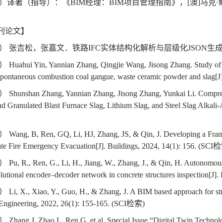
）译著（指导）：《
BIM
经理：
BIM
项目管理指南》，
[
澳
]
马克·
刊论文】
）
张吉松，张嘉文．铁路
IFC
实体结构化解析与层级化
JSON
生
）
Huahui Yin, Yannian Zhang, Qingjie Wang, Jisong Zhang. Study of the
spontaneous combustion coal gangue, waste ceramic powder and slag[J
）
Shunshan Zhang, Yannian Zhang, Jisong Zhang, Yunkai Li. Compress
d Granulated Blast Furnace Slag, Lithium Slag, and Steel Slag Alkali
）
Wang, B, Ren, GQ, Li, HJ, Zhang, JS, & Qin, J. Developing a Fra
ate Fire Emergency Evacuation[J]. Buildings, 2024, 14(1): 156. (SCI
检
）
Pu, R., Ren, G., Li, H., Jiang, W., Zhang, J., & Qin, H. Autonomou
lutional encoder
–
decoder network in concrete structures inspection[J].
）
Li, X., Xiao, Y., Guo, H., & Zhang, J. A BIM based approach for st
 Engineering, 2022, 26(1): 155-165. (SCI
检索
)
）
Zhang J, Zhao L, Ren G, et al. Special Issue
“
Digital Twin Technol