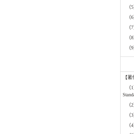
（
5
（
6
（
7
（
8
（
9
【著
（
1
Stand
（
2
（
3
（
4