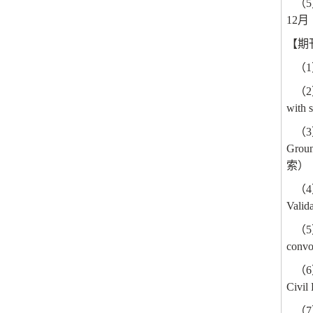
（
5
12
月
【期
（
1
（
2
with 
（
3
Groun
索）
（
4
Valid
（
5
convo
（
6
Civil
（
7