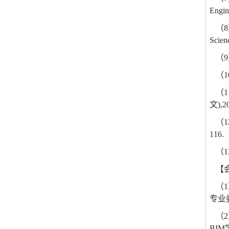
Engin
（
8
Scien
（
9
（
1
（
1
文
),2
（
1
116.
（
1
【
（
1
专业
（
2
BIM