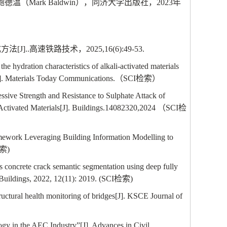
鲍德温（
Mark Baldwin
），同济大学出版社，
2023
年
成方法
[J]..
高速铁路技术，
2025,16(6):49-53.
 hydration characteristics of alkali-activated materials
]. Materials Today Communications.
（
SCI
检索）
ive Strength and Resistance to Sulphate Attack of
-Activated Materials[J]. Buildings.14082320,2024
（
SCI
检
mework Leveraging Building Information Modelling to
索
)
s concrete crack semantic segmentation using deep fully
 Buildings, 2022, 12(11): 2019. (SCI
检索
)
ructural health monitoring of bridges[J]. KSCE Journal of
ogy in the AEC Industry
”
[J]. Advances in Civil