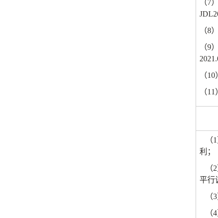
（
7
JDL2
（
8
（
9
2021.
（
10
（
11
（
1
利；
（
2
平行
（
3
（
4