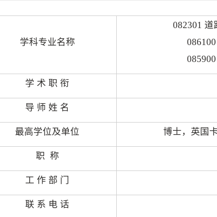
082301
道
学科专业名称
08610
08590
学 术 职 衔
导 师 姓 名
最高学位及单位
博士，英国
职
称
工 作 部 门
联 系 电 话