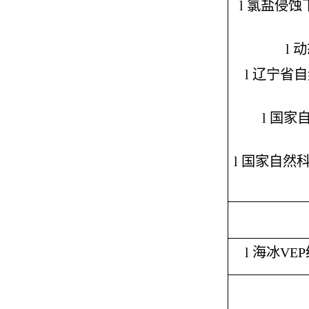
l
氯盐侵蚀下
l
动
l
辽宁省自
l
国家
l
国家自然
l
海冰VE