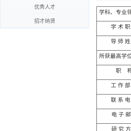
优秀人才
学科、专业
招才纳贤
学
术 职
导 师 姓
所获最高学
职
工 作 部
联
系 电
电 子 邮
研 究 方