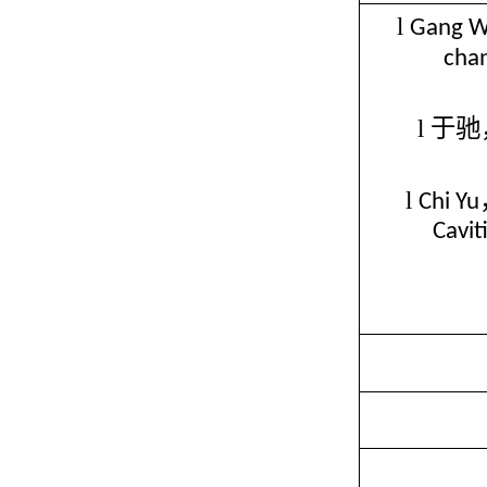
l
Gang 
chan
l
于驰
l
Chi Yu
Cavit