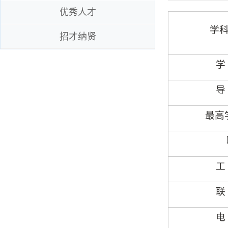
优秀人才
学
招才纳贤
学
导
最高
工
联
电