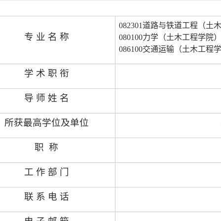
082301
道路与铁道工程（土
专 业 名 称
080100
力学（土木工程学院
086100
交通运输（土木工程
学 术 职 衔
导 师 姓 名
所获最高学位及单位
职
称
工 作 部 门
联 系 电 话