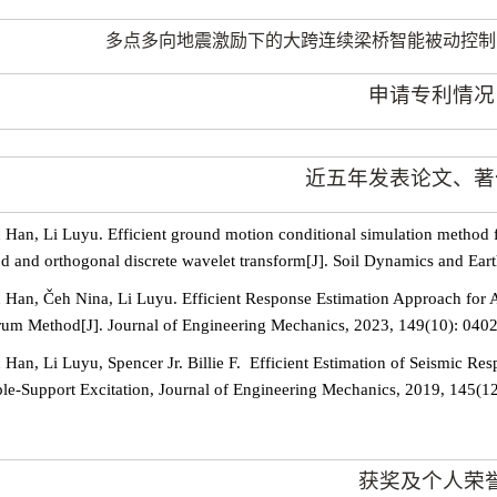
多点多向地震激励下的大跨连续梁桥智能被动控制
申请专利情况
近五年发表论文、著
n Han, Li Luyu. Efficient ground motion conditional simulation method f
d and orthogonal discrete wavelet transform[J]. Soil Dynamics and Ea
n Han,
Č
eh Nina, Li Luyu. Efficient Response Estimation Approach for 
rum Method[J]. Journal of Engineering Mechanics, 2023, 149(10): 040
 Han, Li Luyu, Spencer Jr. Billie F.
Efficient Estimation of Seismic Res
ple-Support Excitation, Journal of Engineering Mechanics, 2019, 145(
获奖及个人荣