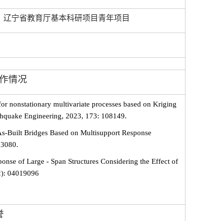
辽宁省教育厅基本科研项目青年项目
作情况
or nonstationary multivariate processes based on Kriging
rthquake Engineering, 2023, 173: 108149.
As-Built Bridges Based on Multisupport Response
23080.
ponse of Large - Span Structures Considering the Effect of
12): 04019096
誉