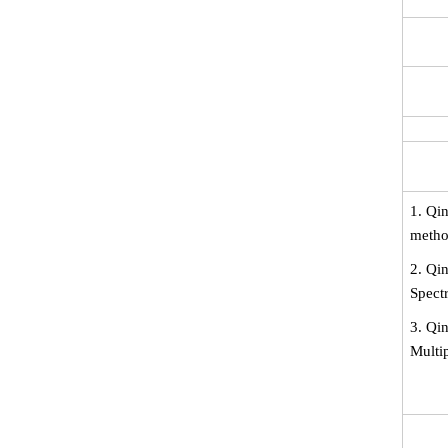
1. Qi
metho
2. Qi
Spect
3. Qin
Multi