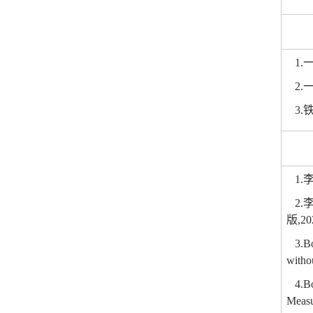
1.
2.
3.
1.
2.
版
,20
3.B
witho
4.B
Measu