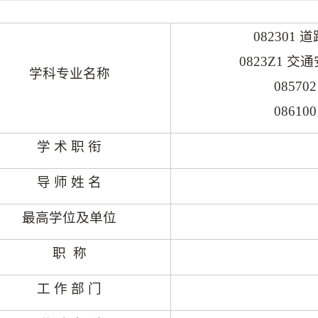
082301
道
0823Z1
交通
学科专业名称
08570
08610
学 术 职 衔
导 师 姓 名
最高学位及单位
职
称
工 作 部 门