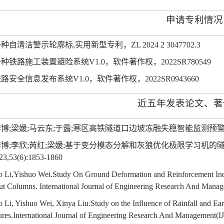
申请专利情况
一种自清洁警示轮廓标
,
实用新型专利，
ZL 2024 2 3047702.3
一种铁路施工装置避险系统
V1.0
，软件著作权，
2022SR780549
铁路安全信息发布系统
V1.0
，软件著作权，
2022SR0943660
近五年发表论文、著
李博
;
梁媛
;
马云东
;
于露
;
寒区高铁隧道口边坡冻融失稳智能监测预
李博
;
李欣
;
芮红
;
梁媛
;
基于变分模态分解和灰狼优化极限学习机的
23,53(6):1853-1860
o Li,Yishuo Wei.Study On Ground Deformation and Reinforcement Indu
ut Columns. International Journal of Engineering Research And Mana
o Li, Yishuo Wei, Xinya Liu.Study on the Influence of Rainfall and Ea
res.International Journal of Engineering Research And Management(