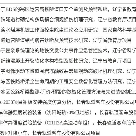
基于
BDS
的寒区运营高铁隧道口安全监测及预警系统，辽宁省教
高铁隧道衬砌结构多场耦合细观损伤机理研究，辽宁省教育厅项
难溶水煤层机掘工作面控尘除尘理论及应用研究，国家自然科学
铁路运营隧道结构病害诊断及预警技术研究，辽宁省教育厅项目
基于复杂系统理论的地铁突发公共事件应急管控技术，辽宁省科
钢纤维混凝土开裂软化本构模型及韧性研究，辽宁省教育厅项目
数字图像驱动下隧道围岩冻融致裂宏细观动态破坏机理研究，辽
季冻区铁路桥梁全生命周期的工程安全数智化管理方法研究，辽
季冻区公路桥梁监测
-
评价
-
预警的数智化管理方法与先进装备制造
,
A-2033
项目裙板安装强度仿真分析，长春轨道客车股份有限公司
车体静强度试验装备（沈阳城轨
70%
低地板），长春轨道客车股
车体静强度试验装备（
CRH3A
高速动车组），长春轨道客车股份
液压升降小车，长春轨道客车股份有限公司项目