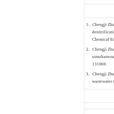
1.
Chengji Zh
denitrifica
Chemical En
2.
Chengji Zha
simultaneou
131069.
3.
Chengji Zha
wastewater 